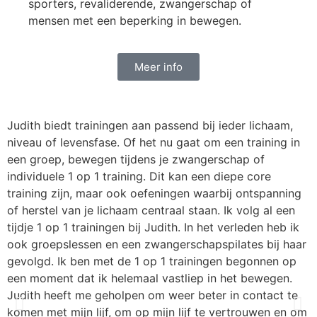
sporters, revaliderende, zwangerschap of
mensen met een beperking in bewegen.
Meer info
Judith biedt trainingen aan passend bij ieder lichaam,
D
niveau of levensfase. Of het nu gaat om een training in
w
een groep, bewegen tijdens je zwangerschap of
u
individuele 1 op 1 training. Dit kan een diepe core
a
training zijn, maar ook oefeningen waarbij ontspanning
o
of herstel van je lichaam centraal staan. Ik volg al een
d
tijdje 1 op 1 trainingen bij Judith. In het verleden heb ik
p
ook groepslessen en een zwangerschapspilates bij haar
e
gevolgd. Ik ben met de 1 op 1 trainingen begonnen op
g
een moment dat ik helemaal vastliep in het bewegen.
v
Judith heeft me geholpen om weer beter in contact te
e
komen met mijn lijf, om op mijn lijf te vertrouwen en om